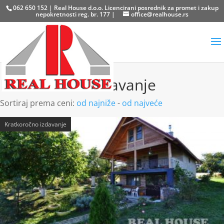
062 650 152 | Real House d.o.o. Licencirani posrednik za promet i zakup
nepokretnosti reg. br. 177 |
office@realhouse.rs
Kratkoročno izdavanje
Sortiraj prema ceni:
od najniže
-
od najveće
Kratkoročno izdavanje