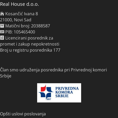
Real House d.o.o.
Kosančić Ivana 8
21000, Novi Sad
Matični broj: 20388587
PIB: 105465400
Licencirani posrednik za
promet i zakup nepokretnosti
Broj u registru posrednika 177
Član smo udruženja posrednika pri Privrednoj komori
Srbije
Opšti uslovi poslovanja