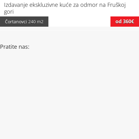
Izdavanje ekskluzivne kuće za odmor na Fruškoj
gori
od 360€
Čortanovci
240 m2
Pratite nas: