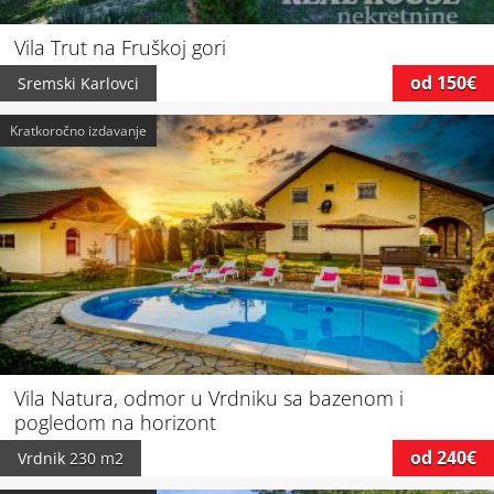
Vila Trut na Fruškoj gori
od 150€
Sremski Karlovci
Kratkoročno izdavanje
Vila Natura, odmor u Vrdniku sa bazenom i
pogledom na horizont
od 240€
Vrdnik
230 m2