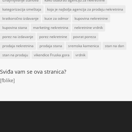
iznajmljivanje stanova
kako odabrati agenciju za nekretnine
kategorizacija smeštaja
koja je najbolja agencija za prodaju nekretnina
kratkoročno izdavanje
kuce za odmor
kupovina nekretnine
kupovina stana
marketing nekretnina
nekretnine vrdnik
porez na izdavanje
porez nekretnine
povrat poreza
prodaja nekretnina
prodaja stana
sremska kamenica
stan na dan
stan na prodaju
vikendice Fruska gora
vrdnik
Sviđa vam se ova stranica?
[fblike]