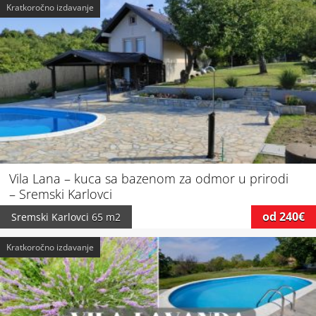
Kratkoročno izdavanje
Vila Lana – kuca sa bazenom za odmor u prirodi
– Sremski Karlovci
od 240€
Sremski Karlovci
65 m2
Kratkoročno izdavanje