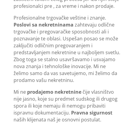
profesionalci pre , za vreme i nakon prodaje.
Profesionalne trgovačke veštine i znanje.
Poslovi sa nekretninama
zahtevaju odlične
trgovačke i pregovaračke sposobnosti ali i
poznavanje te oblasi. Uspešan posao se može
zaključiti odličnim pregovaranjem i
predstavljanjem nekretnine u najboljem svetlu.
Zbog toga se stalno usavršavamo i usvajamo
nova znanja i tehnološke inovacije. Mi ne
želimo samo da vas savetujemo, mi želimo da
prodamo vašu nekretninu.
Mi ne
prodajemo nekretnine
čije vlasništvo
nije jasno, koje su predmet sudskog ili drugog
spora ili koje nemaju ili nemogu pribaviti
ispravnu dokumentaciju.
Pravna sigurnost
naših klijenata naš je osnovni postulat.