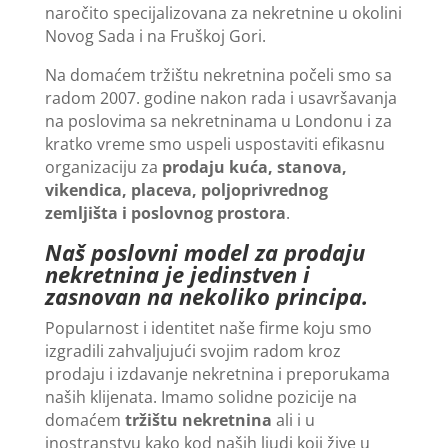
naročito specijalizovana za nekretnine u okolini
Novog Sada i na Fruškoj Gori.
Na domaćem tržištu nekretnina počeli smo sa
radom 2007. godine nakon rada i usavršavanja
na poslovima sa nekretninama u Londonu i za
kratko vreme smo uspeli uspostaviti efikasnu
organizaciju za
prodaju kuća, stanova,
vikendica, placeva, poljoprivrednog
zemljišta i poslovnog prostora
.
Naš poslovni model za prodaju
nekretnina je jedinstven i
zasnovan na nekoliko principa.
Popularnost i identitet naše firme koju smo
izgradili zahvaljujući svojim radom kroz
prodaju i izdavanje nekretnina i preporukama
naših klijenata. Imamo solidne pozicije na
domaćem
tržištu nekretnina
ali i u
inostranstvu kako kod naših ljudi koji žive u