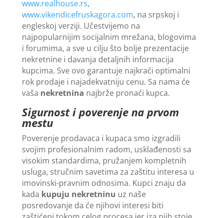
www.realhouse.rs
,
www.vikendicefruskagora.com
, na srpskoj i
engleskoj verziji. Učestvijemo na
najpopularnijim socijalnim mrežana, blogovima
i forumima, a sve u cilju što bolje prezentacije
nekretnine i davanja detaljnih informacija
kupcima. Sve ovo garantuje najkraći optimalni
rok prodaje i najadekvatniju cenu. Sa nama će
vaša
nekretnina
najbrže pronaći kupca.
Sigurnost i poverenje na prvom
mestu
Poverenje prodavaca i kupaca smo izgradili
svojim profesionalnim radom, usklađenosti sa
visokim standardima, pružanjem kompletnih
usluga, stručnim savetima za zaštitu interesa u
imovinski-pravnim odnosima. Kupci znaju da
kada
kupuju nekretninu
uz naše
posredovanje da će njihovi interesi biti
zaštićeni tokom celog procesa jer iza njih stoje