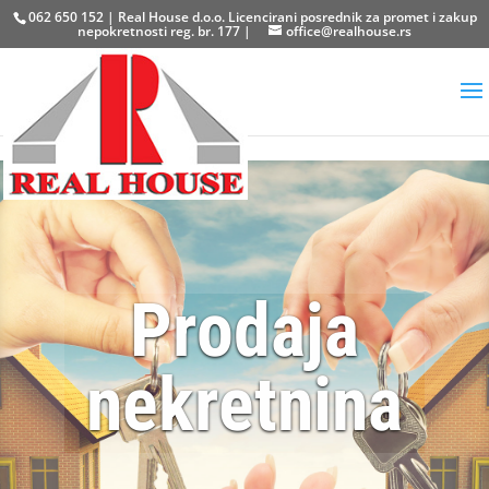
062 650 152 | Real House d.o.o. Licencirani posrednik za promet i zakup
nepokretnosti reg. br. 177 |
office@realhouse.rs
Prodaja
nekretnina