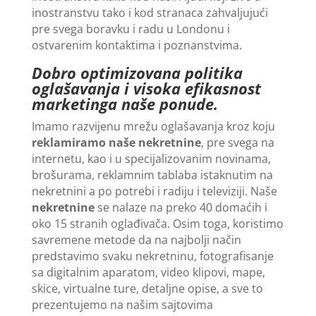
inostranstvu tako i kod stranaca zahvaljujući
pre svega boravku i radu u Londonu i
ostvarenim kontaktima i poznanstvima.
Dobro optimizovana politika
oglašavanja i visoka efikasnost
marketinga naše ponude.
Imamo razvijenu mrežu oglašavanja kroz koju
reklamiramo naše nekretnine
, pre svega na
internetu, kao i u specijalizovanim novinama,
brošurama, reklamnim tablaba istaknutim na
nekretnini a po potrebi i radiju i televiziji. Naše
nekretnine
se nalaze na preko 40 domaćih i
oko 15 stranih oglađivača. Osim toga, koristimo
savremene metode da na najbolji način
predstavimo svaku nekretninu, fotografisanje
sa digitalnim aparatom, video klipovi, mape,
skice, virtualne ture, detaljne opise, a sve to
prezentujemo na našim sajtovima