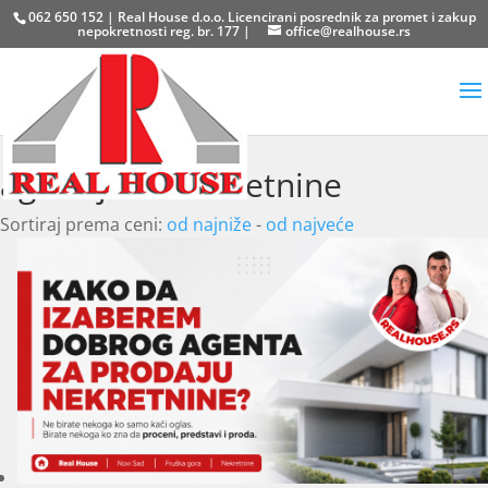
062 650 152 | Real House d.o.o. Licencirani posrednik za promet i zakup
nepokretnosti reg. br. 177 |
office@realhouse.rs
agencije za nekretnine
Sortiraj prema ceni:
od najniže
-
od najveće