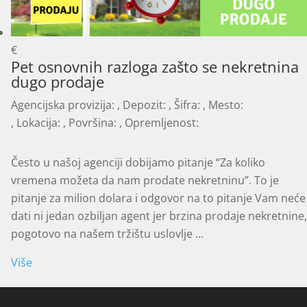
€
Pet osnovnih razloga zašto se nekretnina
dugo prodaje
Agencijska provizija:
, Depozit:
, Šifra:
, Mesto:
, Lokacija:
, Površina:
, Opremljenost:
Često u našoj agenciji dobijamo pitanje “Za koliko
vremena možeta da nam prodate nekretninu”. To je
pitanje za milion dolara i odgovor na to pitanje Vam neće
dati ni jedan ozbiljan agent jer brzina prodaje nekretnine,
pogotovo na našem tržištu uslovlje …
Više