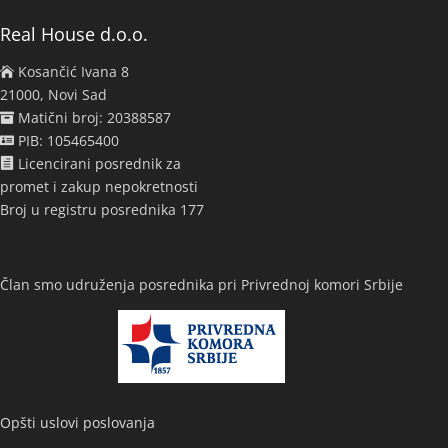
Real House d.o.o.
Kosančić Ivana 8
21000, Novi Sad
Matični broj: 20388587
PIB: 105465400
Licencirani posrednik za
promet i zakup nepokretnosti
Broj u registru posrednika 177
Član smo udruženja posrednika pri Privrednoj komori Srbije
Opšti uslovi poslovanja