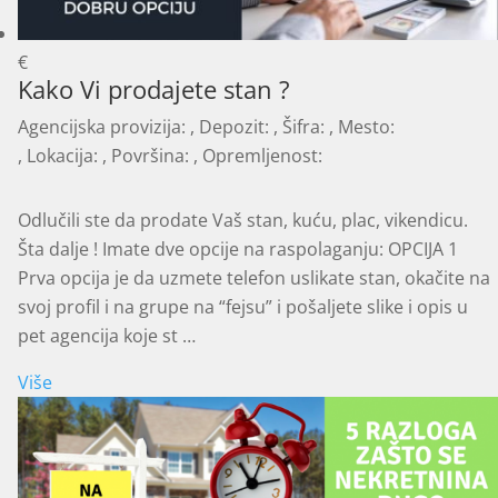
€
Kako Vi prodajete stan ?
Agencijska provizija:
, Depozit:
, Šifra:
, Mesto:
, Lokacija:
, Površina:
, Opremljenost:
Odlučili ste da prodate Vaš stan, kuću, plac, vikendicu.
Šta dalje ! Imate dve opcije na raspolaganju: OPCIJA 1
Prva opcija je da uzmete telefon uslikate stan, okačite na
svoj profil i na grupe na “fejsu” i pošaljete slike i opis u
pet agencija koje st …
Više