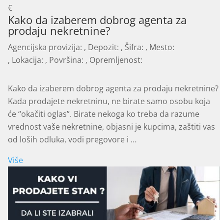
€
Kako da izaberem dobrog agenta za
prodaju nekretnine?
Agencijska provizija:
, Depozit:
, Šifra:
, Mesto:
, Lokacija:
, Površina:
, Opremljenost:
Kako da izaberem dobrog agenta za prodaju nekretnine?
Kada prodajete nekretninu, ne birate samo osobu koja
će “okačiti oglas”. Birate nekoga ko treba da razume
vrednost vaše nekretnine, objasni je kupcima, zaštiti vas
od loših odluka, vodi pregovore i …
Više