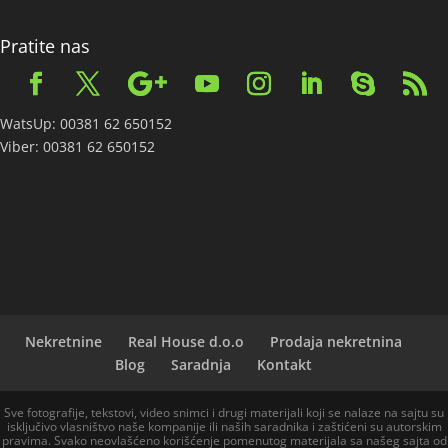
Pratite nas
WatsUp: 00381 62 650152
Viber: 00381 62 650152
Nekretnine
Real House d.o.o
Prodaja nekretnina
Blog
Saradnja
Kontakt
Sve fotografije, tekstovi, video snimci i drugi materijali koji se nalaze na sajtu su
isključivo vlasništvo naše kompanije ili naših saradnika i zaštićeni su autorskim
pravima. Svako neovlašćeno korišćenje pomenutog materijala sa našeg sajta od