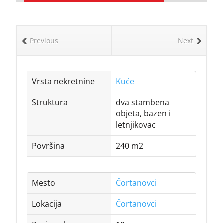
Previous
Next
Vrsta nekretnine
Kuće
Struktura
dva stambena
objeta, bazen i
letnjikovac
Površina
240 m2
Mesto
Čortanovci
Lokacija
Čortanovci