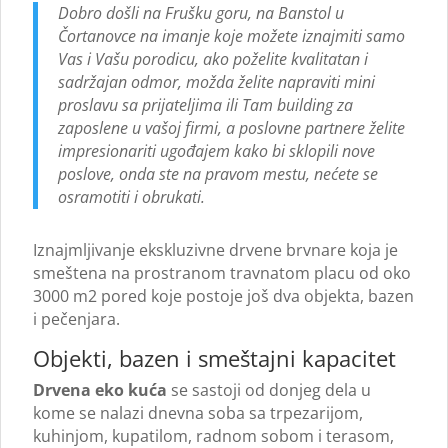
Dobro došli na Frušku goru, na Banstol u
Čortanovce na imanje koje možete iznajmiti samo
Vas i Vašu porodicu, ako poželite kvalitatan i
sadržajan odmor, možda želite napraviti mini
proslavu sa prijateljima ili Tam building za
zaposlene u vašoj firmi, a poslovne partnere želite
impresionariti ugođajem kako bi sklopili nove
poslove, onda ste na pravom mestu, nećete se
osramotiti i obrukati.
Iznajmljivanje ekskluzivne drvene brvnare koja je
smeštena na prostranom travnatom placu od oko
3000 m2 pored koje postoje još dva objekta, bazen
i pečenjara.
Objekti, bazen i smeštajni kapacitet
Drvena eko kuća
se sastoji od donjeg dela u
kome se nalazi dnevna soba sa trpezarijom,
kuhinjom, kupatilom, radnom sobom i terasom,