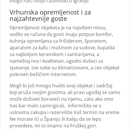
mogu naći svoju razonodu u igranju.
Vrhunska opremljenost i za
najzahtevnije goste
Opremljenost objekata je na najvišem nivou,
vodilo se računa da gosti imaju potpun komfor,
kuhinja opremljena sa frižiderom, šporetom,
aparatom za kafu i mašinom za sudove, kupatila
sa najboljom keramikom i sanitarijama, a
nameštaj nov i kvalitetan, ugodni dušeci za
spavanje, sve sobe su klimatizovane, a ceo objekat
pokriven bežičnim internetom.
Mogli bi još mnogo hvaliti ovaj objekat i sadržaj
koji pruža svojim gostima, ali pravi ugođaj se samo
može doživeti boraveći na njemu, zato ako smo
Vas bar malo zaintrigirali, informišite se o
uslovima zakupa i rezervišite Vaš termin na vreme.
Ne morate ići u Španiju ili Italiju da se lepo
provedete, mi to imamo na Fruškoj gori.