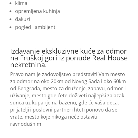
klima
opremljena kuhinja
đakuzi
pogled i ambijent
Izdavanje ekskluzivne kuće za odmor
na Fruškoj gori iz ponude Real House
nekretnina.
Pravo nam je zadovoljstvo predstaviti Vam mesto
za odmor na oko 20km od Novog Sada i oko 60km
od Beograda, mesto za druženje, zabavu, odmor i
uživanje, mesto gde ćete doživeti najlepši zalazak
sunca uz kupanje na bazenu, gde će vaša deca,
prijatelji i poslovni partneri hteti ponovo da se
vrate, mesto koje nikoga neće ostaviti
ravnodušnim