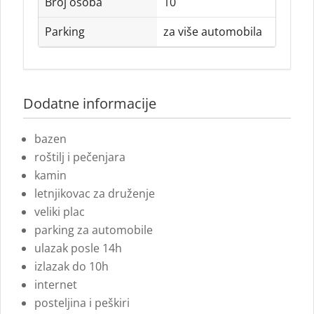
Broj osoba
10
Parking
za više automobila
Dodatne informacije
bazen
roštilj i pečenjara
kamin
letnjikovac za druženje
veliki plac
parking za automobile
ulazak posle 14h
izlazak do 10h
internet
posteljina i peškiri