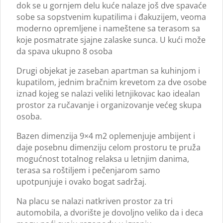
dok se u gornjem delu kuće nalaze još dve spavaće
sobe sa sopstvenim kupatilima i đakuzijem, veoma
moderno opremljene i nameštene sa terasom sa
koje posmatrate sjajne zalaske sunca. U kući može
da spava ukupno 8 osoba
Drugi objekat je zaseban apartman sa kuhinjom i
kupatilom, jednim bračnim krevetom za dve osobe
iznad kojeg se nalazi veliki letnjikovac kao idealan
prostor za ručavanje i organizovanje većeg skupa
osoba.
Bazen dimenzija 9×4 m2 oplemenjuje ambijent i
daje posebnu dimenziju celom prostoru te pruža
mogućnost totalnog relaksa u letnjim danima,
terasa sa roštiljem i pečenjarom samo
upotpunjuje i ovako bogat sadržaj.
Na placu se nalazi natkriven prostor za tri
automobila, a dvorište je dovoljno veliko da i deca