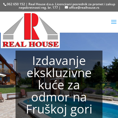
062 650 152 | Real House d.o.o. Licencirani posrednik za promet i zakup
nepokretnosti reg. br. 177 |
office@realhouse.rs
Izdavanje
ekskluzivne
kuće za
odmor na
Fruškoj gori