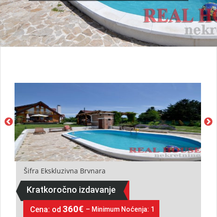
Šifra
Ekskluzivna Brvnara
Kratkoročno izdavanje
360€
Cena:
od
– Minimum Noćenja: 1