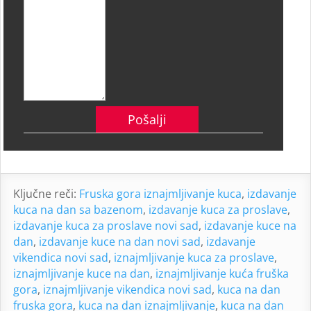
Ključne reči:
Fruska gora iznajmljivanje kuca
,
izdavanje
kuca na dan sa bazenom
,
izdavanje kuca za proslave
,
izdavanje kuca za proslave novi sad
,
izdavanje kuce na
dan
,
izdavanje kuce na dan novi sad
,
izdavanje
vikendica novi sad
,
iznajmljivanje kuca za proslave
,
iznajmljivanje kuce na dan
,
iznajmljivanje kuća fruška
gora
,
iznajmljivanje vikendica novi sad
,
kuca na dan
fruska gora
,
kuca na dan iznajmljivanje
,
kuca na dan