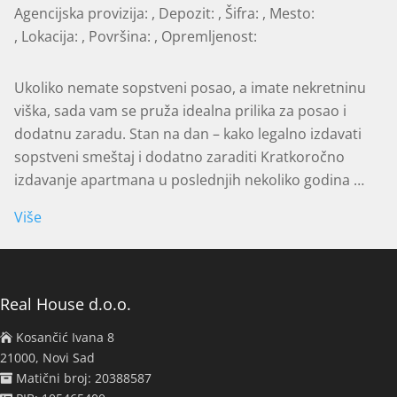
Agencijska provizija:
, Depozit:
, Šifra:
, Mesto:
, Lokacija:
, Površina:
, Opremljenost:
Ukoliko nemate sopstveni posao, a imate nekretninu
viška, sada vam se pruža idealna prilika za posao i
dodatnu zaradu. Stan na dan – kako legalno izdavati
sopstveni smeštaj i dodatno zaraditi Kratkoročno
izdavanje apartmana u poslednjih nekoliko godina …
Više
Real House d.o.o.
Kosančić Ivana 8
21000, Novi Sad
Matični broj: 20388587