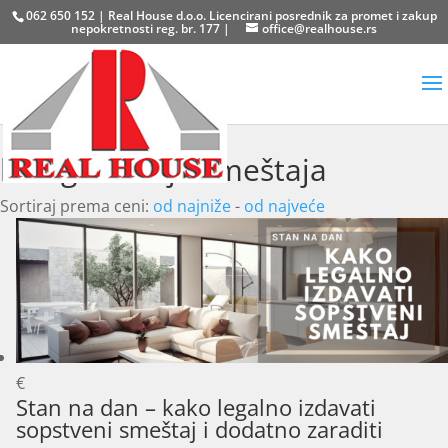
062 650 152 | Real House d.o.o. Licencirani posrednik za promet i zakup
nepokretnosti reg. br. 177 |
office@realhouse.rs
kategorizacija smeštaja
Sortiraj prema ceni:
od najniže
-
od najveće
€
Stan na dan – kako legalno izdavati
sopstveni smeštaj i dodatno zaraditi