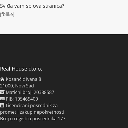
Sviđa vam se ova stranica?
[fblike]
Real House d.o.o.
Kosančić Ivana 8
21000, Novi Sad
Matični broj: 20388587
PIB: 105465400
Licencirani posrednik za
promet i zakup nepokretnosti
Broj u registru posrednika 177