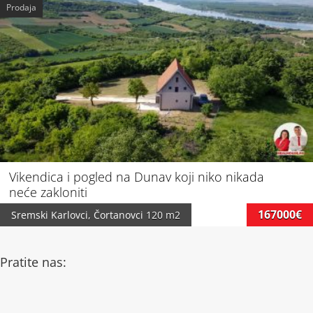
Prodaja
Vikendica i pogled na Dunav koji niko nikada
neće zakloniti
167000€
Sremski Karlovci
,
Čortanovci
120 m2
Pratite nas: