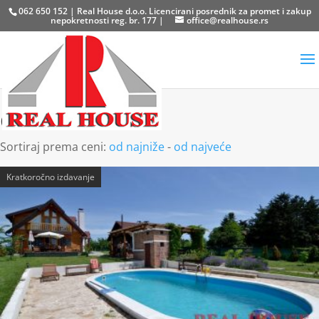
062 650 152 | Real House d.o.o. Licencirani posrednik za promet i zakup
nepokretnosti reg. br. 177 |
office@realhouse.rs
Čortanovci
Sortiraj prema ceni:
od najniže
-
od najveće
Kratkoročno izdavanje