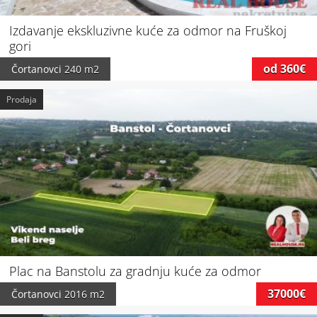
Izdavanje ekskluzivne kuće za odmor na Fruškoj
gori
od 360€
Čortanovci
240 m2
Prodaja
Plac na Banstolu za gradnju kuće za odmor
37000€
Čortanovci
2016 m2