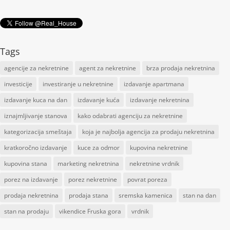
Tags
agencije za nekretnine
agent za nekretnine
brza prodaja nekretnina
investicije
investiranje u nekretnine
izdavanje apartmana
izdavanje kuca na dan
izdavanje kuća
izdavanje nekretnina
iznajmljivanje stanova
kako odabrati agenciju za nekretnine
kategorizacija smeštaja
koja je najbolja agencija za prodaju nekretnina
kratkoročno izdavanje
kuce za odmor
kupovina nekretnine
kupovina stana
marketing nekretnina
nekretnine vrdnik
porez na izdavanje
porez nekretnine
povrat poreza
prodaja nekretnina
prodaja stana
sremska kamenica
stan na dan
stan na prodaju
vikendice Fruska gora
vrdnik