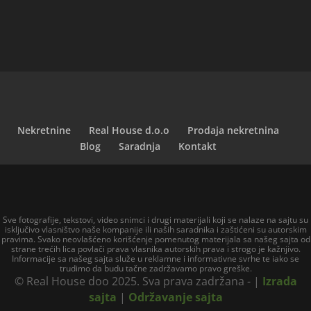
Nekretnine
Real House d.o.o
Prodaja nekretnina
Blog
Saradnja
Kontakt
Sve fotografije, tekstovi, video snimci i drugi materijali koji se nalaze na sajtu su
isključivo vlasništvo naše kompanije ili naših saradnika i zaštićeni su autorskim
pravima. Svako neovlašćeno korišćenje pomenutog materijala sa našeg sajta od
strane trećih lica povlači prava vlasnika autorskih prava i strogo je kažnjivo.
Informacije sa našeg sajta služe u reklamne i informativne svrhe te iako se
trudimo da budu tačne zadržavamo pravo greške.
© Real House doo 2025. Sva prava zadržana - |
Izrada
sajta
|
Održavanje sajta