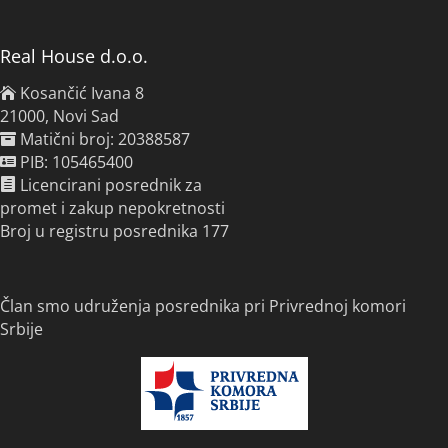
Real House d.o.o.
Kosančić Ivana 8
21000, Novi Sad
Matični broj: 20388587
PIB: 105465400
Licencirani posrednik za
promet i zakup nepokretnosti
Broj u registru posrednika 177
Član smo udruženja posrednika pri Privrednoj komori
Srbije