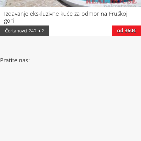
Izdavanje ekskluzivne kuće za odmor na Fruškoj
gori
od 360€
Čortanovci
240 m2
Pratite nas: