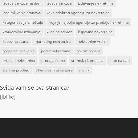
izdavanje kuca na dan
izdavanje kuća
izdavanje nekretnina
iznajmljivanje stanova
kako odabrati agenciju za nekretnine
kategorizacija smeštaja
koja je najbolja agencija za prodaju nekretnina
kratkoročno izdavanje
kuce za odmor
kupovina nekretnine
kupovina stana
marketing nekretnina
nekretnine vrdnik
porez na izdavanje
porez nekretnine
povrat poreza
prodaja nekretnina
prodaja stana
sremska kamenica
stan na dan
stan na prodaju
vikendice Fruska gora
vrdnik
Sviđa vam se ova stranica?
[fblike]