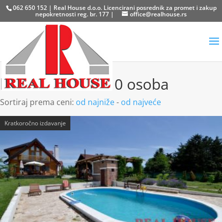
062 650 152 | Real House d.o.o. Licencirani posrednik za promet i zakup
nepokretnosti reg. br. 177 |
office@realhouse.rs
kuće za odmor 10 osoba
Sortiraj prema ceni:
od najniže
-
od najveće
Kratkoročno izdavanje