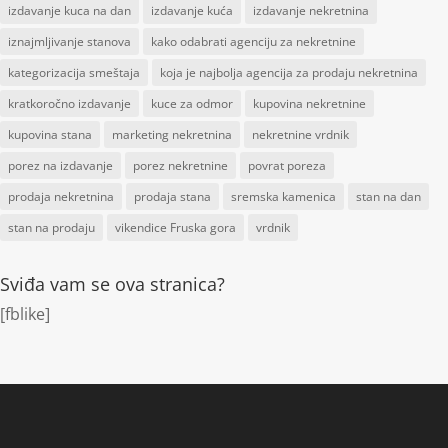
izdavanje kuca na dan
izdavanje kuća
izdavanje nekretnina
iznajmljivanje stanova
kako odabrati agenciju za nekretnine
kategorizacija smeštaja
koja je najbolja agencija za prodaju nekretnina
kratkoročno izdavanje
kuce za odmor
kupovina nekretnine
kupovina stana
marketing nekretnina
nekretnine vrdnik
porez na izdavanje
porez nekretnine
povrat poreza
prodaja nekretnina
prodaja stana
sremska kamenica
stan na dan
stan na prodaju
vikendice Fruska gora
vrdnik
Sviđa vam se ova stranica?
[fblike]