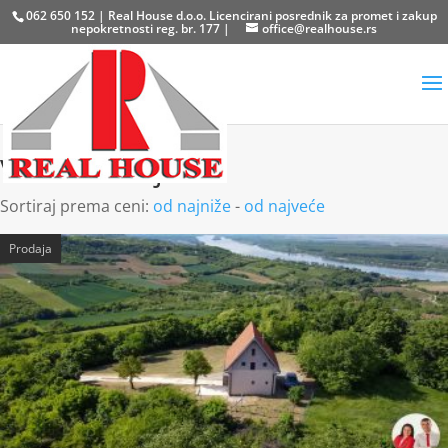
062 650 152 | Real House d.o.o. Licencirani posrednik za promet i zakup
nepokretnosti reg. br. 177 |
office@realhouse.rs
Veliki Matej
Sortiraj prema ceni:
od najniže
-
od najveće
Prodaja