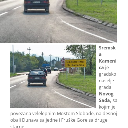
Sremsk
a
Kameni
ca
je
gradsko
naselje
grada
Novog
Sada,
sa
kojim je
povezana velelepnim Mostom Slobode, na desnoj
obali Dunava sa jedne i Fruške Gore sa druge
starne.