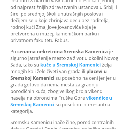
Institutu za kardio vaskularne bolesti kao jednoj
od najprestižnijih zdravstvenih ustanova u Srbiji i
šire, po srednjoj školi unutrašnjih poslova i
dečijem selu koje zbrinjava decu bez roditelja,
rodnoj kući Zmaj Jove Jovanovića koja je
pretvorena u muzej, kameničkom parku i
privatnom fakultetu Fabus.
Po
cenama nekretnina Sremska Kamenica
je
sigurno jatraženije mesto za život u okolini Novog
Sada, tako su
kuće u Sremskoj Kamenici
želja
mnogih koji žele živeti van grada ili
placevi u
Sremskoj Kamenici
su posebno na ceni jer jer u
grada gotovo da nema mesta za gradnju
porodičnih kuća, zbog velikog broja vikend
naselja na obroncima Fruške Gore
vikendice u
Sremskoj Kamenici
su posebno interesantna
kategorija.
Sremsku Kamenicu inače čine, pored centralnih