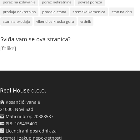
porez na izdavanje
porez nekretnine
povrat poreza
prodaja nekretnina
prodaja stana
sremska kamenica
stan na dan
stan na prodaju
vikendice Fruska gora
vrdnik
Sviđa vam se ova stranica?
[fblike]
Real House d.o.o.
Kosančić Ivana 8
21000, Novi Sad
Matični broj: 20388587
PIB: 105465400
Licencirani posrednik za
promet i zakup nepokretnosti