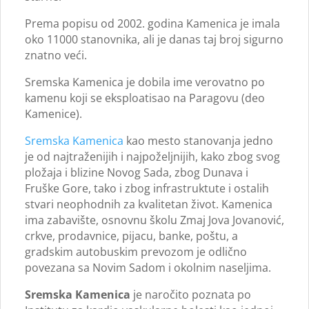
Prema popisu od 2002. godina Kamenica je imala
oko 11000 stanovnika, ali je danas taj broj sigurno
znatno veći.
Sremska Kamenica je dobila ime verovatno po
kamenu koji se eksploatisao na Paragovu (deo
Kamenice).
Sremska Kamenica
kao mesto stanovanja jedno
je od najtraženijih i najpoželjnijih, kako zbog svog
pložaja i blizine Novog Sada, zbog Dunava i
Fruške Gore, tako i zbog infrastruktute i ostalih
stvari neophodnih za kvalitetan život. Kamenica
ima zabavište, osnovnu školu Zmaj Jova Jovanović,
crkve, prodavnice, pijacu, banke, poštu, a
gradskim autobuskim prevozom je odlično
povezana sa Novim Sadom i okolnim naseljima.
Sremska Kamenica
je naročito poznata po