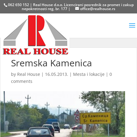
062 650 152 | Real House d.o.o. Licencirani posrednik za promet i zakup
nepokretnosti reg. br. 177 |
office@realhouse.rs
Sremska Kamenica
by
Real House
|
16.05.2013.
|
Mesta i lokacije
|
0
comments