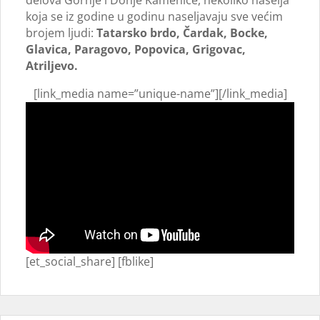
delova Gornje i Donje Kamenice, nekoliko naselja
koja se iz godine u godinu naseljavaju sve većim
brojem ljudi:
Tatarsko brdo, Čardak, Bocke,
Glavica, Paragovo, Popovica, Grigovac,
Atriljevo.
[link_media name=”unique-name”][/link_media]
[et_social_share] [fblike]