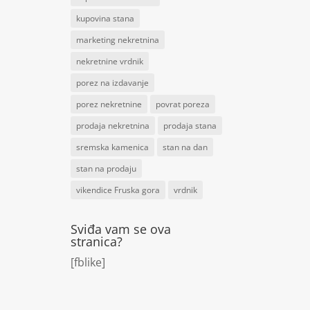
kupovina stana
marketing nekretnina
nekretnine vrdnik
porez na izdavanje
porez nekretnine
povrat poreza
prodaja nekretnina
prodaja stana
sremska kamenica
stan na dan
stan na prodaju
vikendice Fruska gora
vrdnik
Sviđa vam se ova
stranica?
[fblike]