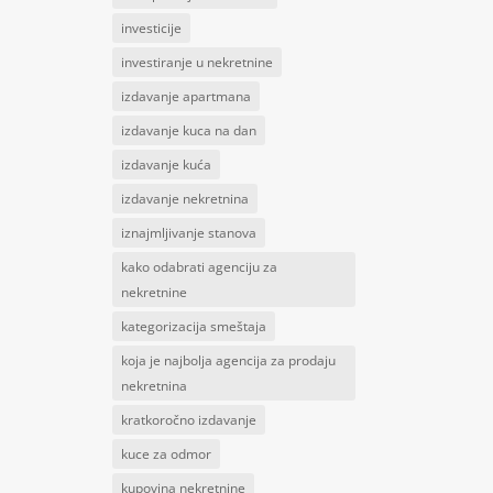
investicije
investiranje u nekretnine
izdavanje apartmana
izdavanje kuca na dan
izdavanje kuća
izdavanje nekretnina
iznajmljivanje stanova
kako odabrati agenciju za
nekretnine
kategorizacija smeštaja
koja je najbolja agencija za prodaju
nekretnina
kratkoročno izdavanje
kuce za odmor
kupovina nekretnine