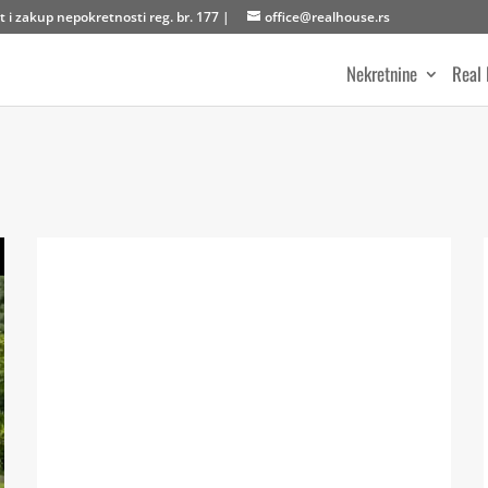
 i zakup nepokretnosti reg. br. 177 |
office@realhouse.rs
Nekretnine
Real 