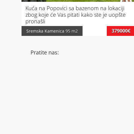
Kuća na Popovici sa bazenom na lokaciji
zbog koje će Vas pitati kako ste je uopšte
pronašli
379000€
Sremska Kamenica
95 m2
Pratite nas: