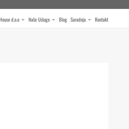
House d.o.o
Naše Usluge
Blog
Saradnja
Kontakt