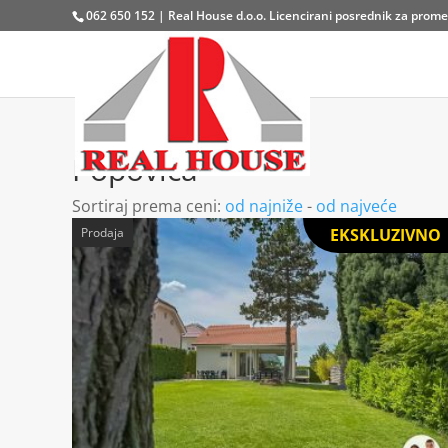
062 650 152 | Real House d.o.o. Licencirani posrednik za promet
Popovica
Sortiraj prema ceni:
od najniže
-
od najveće
Prodaja
EKSKLUZIVNO