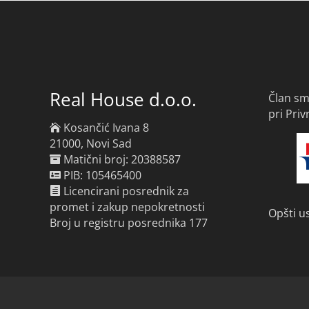
Real House d.o.o.
Član sm
pri Pri
Kosančić Ivana 8
21000, Novi Sad
Matični broj: 20388587
PIB: 105465400
Licencirani posrednik za
promet i zakup nepokretnosti
Opšti u
Broj u registru posrednika 177