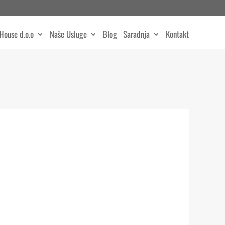
House d.o.o
Naše Usluge
Blog
Saradnja
Kontakt