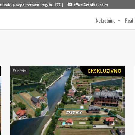
 i zakup nepokretnosti reg. br. 177 |
office@realhouse.rs
Nekretnine
Real 
Prodaja
EKSKLUZIVNO