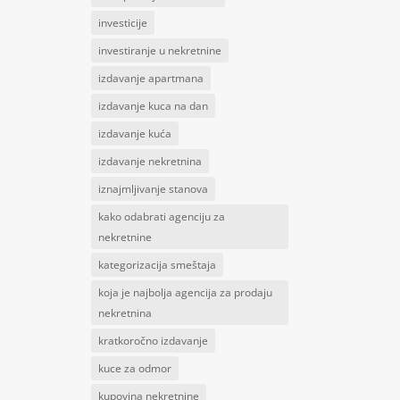
investicije
investiranje u nekretnine
izdavanje apartmana
izdavanje kuca na dan
izdavanje kuća
izdavanje nekretnina
iznajmljivanje stanova
kako odabrati agenciju za
nekretnine
kategorizacija smeštaja
koja je najbolja agencija za prodaju
nekretnina
kratkoročno izdavanje
kuce za odmor
kupovina nekretnine