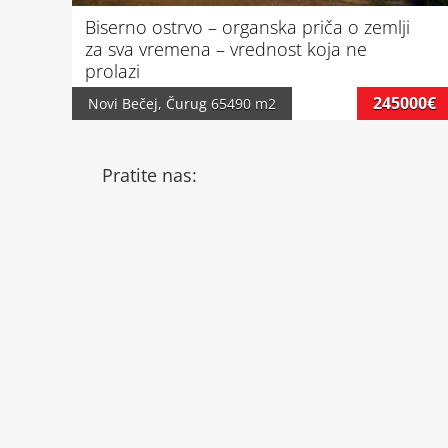
Biserno ostrvo – organska priča o zemlji
za sva vremena – vrednost koja ne
prolazi
245000€
Novi Bečej
,
Čurug
65490 m2
Pratite nas: