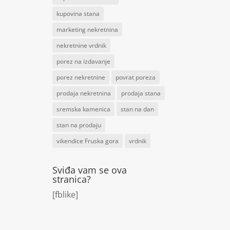
kupovina stana
marketing nekretnina
nekretnine vrdnik
porez na izdavanje
porez nekretnine
povrat poreza
prodaja nekretnina
prodaja stana
sremska kamenica
stan na dan
stan na prodaju
vikendice Fruska gora
vrdnik
Sviđa vam se ova
stranica?
[fblike]