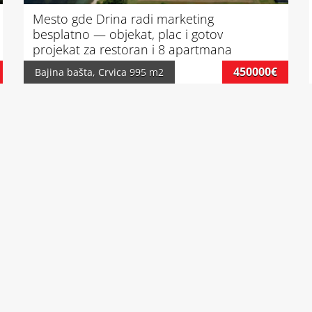
Mesto gde Drina radi marketing
besplatno — objekat, plac i gotov
projekat za restoran i 8 apartmana
450000€
Bajina bašta
,
Crvica
995 m2