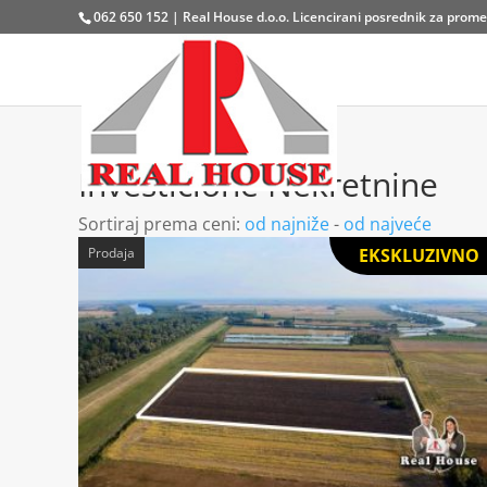
062 650 152 | Real House d.o.o. Licencirani posrednik za promet
Investicione Nekretnine
Sortiraj prema ceni:
od najniže
-
od najveće
Prodaja
EKSKLUZIVNO