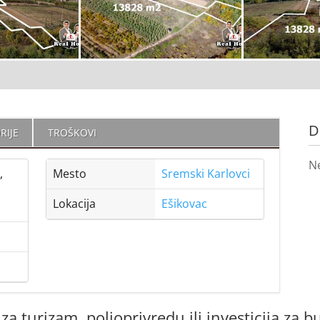
D
RIJE
TROŠKOVI
N
,
Mesto
Sremski Karlovci
Lokacija
Ešikovac
a turizam, poljoprivredu ili investicija za 