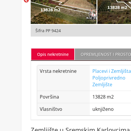
Šifra
PP 9424
Opis nekretnine
OPREMLJENOST I PROSTO
Vrsta nekretnine
Placevi i Zemljišta
Poljoprivredno
Zemljište
Površina
13828 m2
Vlasništvo
uknjiženo
Zemljište u Sremskim Karlovcima z