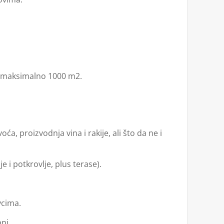
e maksimalno 1000 m2.
, proizvodnja vina i rakije, ali što da ne i
i potkrovlje, plus terase).
vcima.
ni.