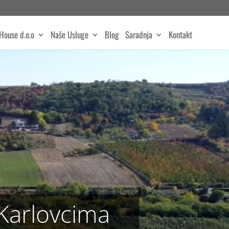
House d.o.o
Naše Usluge
Blog
Saradnja
Kontakt
Karlovcima