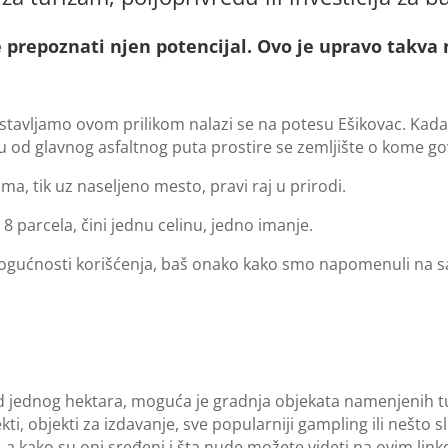
prepoznati njen potencijal. Ovo je upravo takva n
tavljamo ovom prilikom nalazi se na potesu Ešikovac. Kada b
anu od glavnog asfaltnog puta prostire se zemljište o kome 
a, tik uz naseljeno mesto, pravi raj u prirodi.
 parcela, čini jednu celinu, jedno imanje.
e mogućnosti korišćenja, baš onako kako smo napomenuli na s
od jednog hektara, moguća je gradnja objekata namenjenih t
i, objekti za izdavanje, sve popularniji gampling ili nešto sl
, a kako su oni sređeni i šta nude možete videti na ovim lin