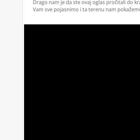
Drago nam je da ste ovaj oglas pročitali do kra
Vam sve pojasnimo i ta terenu nam pokažemo