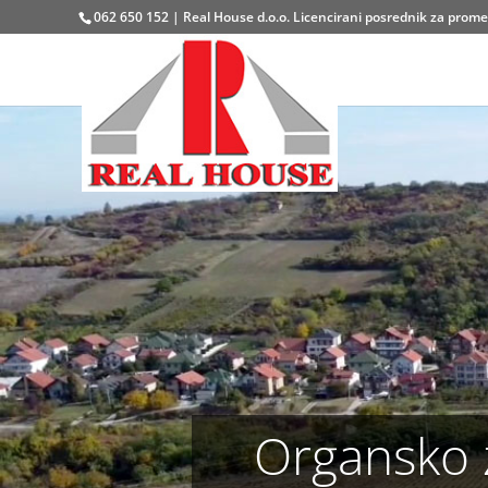
062 650 152 | Real House d.o.o. Licencirani posrednik za promet
Organsko 