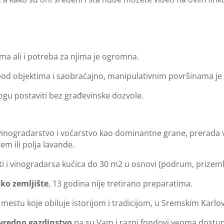
ima ali i potreba za njima je ogromna.
pod objektima i saobraćajno, manipulativnim površinama j
gu postaviti bez građevinske dozvole.
vinogradarstvo i voćarstvo kao dominantne grane, prerada voća
m ili polja lavande.
 i vinogradarsa kućica do 30 m2 u osnovi (podrum, prizemlje 
ko zemljište
, 13 godina nije tretirano preparatima.
 mestu koje obiluje istorijom i tradicijom, u Sremskim Karlo
ivredno gazdinstvo
pa su Vam i razni fondovi veoma dostup