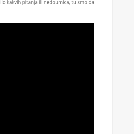
bilo kakvih pitanja ili nedoumica, tu smo da