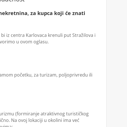
ekretnina, za kupca koji će znati
i iz centra Karlovaca krenuli put Stražilova i
govorimo u ovom oglasu.
amom početku, za turizam, poljoprivredu ili
urizmu (formiranje atraktivnog turističkog
ično. Na ovoj lokaciji u okolini ima već
kovima: