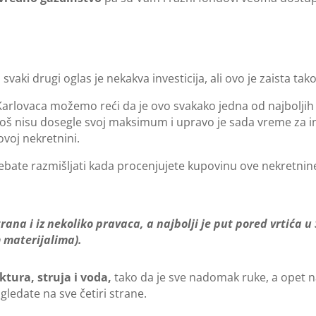
aki drugi oglas je nekakva investicija, ali ovo je zaista tako
Karlovaca možemo reći da je ovo svakako jedna od najboljih 
 još nisu dosegle svoj maksimum i upravo je sada vreme za i
ovoj nekretnini.
ebate razmišljati kada procenjujete kupovinu ove nekretnin
trana i iz nekoliko pravaca, a najbolji je put pored vrtića
 materijalima).
ktura, struja i voda,
tako da je sve nadomak ruke, a opet n
gledate na sve četiri strane.