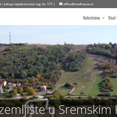
 i zakup nepokretnosti reg. br. 177 |
office@realhouse.rs
Nekretnine
Real 
zemljište u Sremskim 