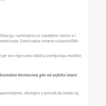
.
lokacija, naslonjena uz naseljeno mesto a i
nvestiranje. Eventualne izmene urbanističkih
e jer ovo nije samo obična zemlja koju možete
 u Sremskim Karlovcima gde od asfalta imate
apominjemo, dovoljno u prirodi da imate taj