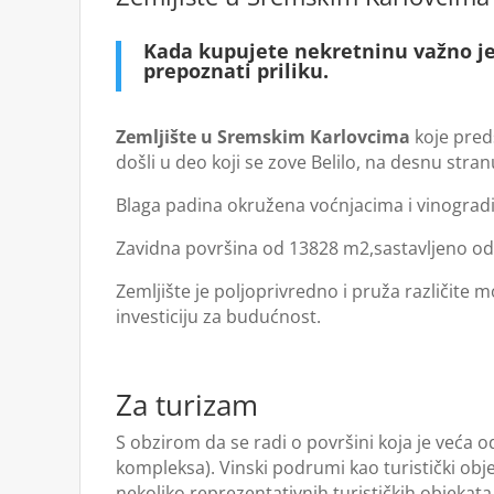
Kada kupujete nekretninu važno je 
prepoznati priliku.
Zemljište u Sremskim Karlovcima
koje preds
došli u deo koji se zove Belilo, na desnu str
Blaga padina okružena voćnjacima i vinogradim
Zavidna površina od 13828 m2,sastavljeno od 8
Zemljište je poljoprivredno i pruža različit
investiciju za budućnost.
Za turizam
S obzirom da se radi o površini koja je veća 
kompleksa). Vinski podrumi kao turistički objekt
nekoliko reprezentativnih turističkih objekata