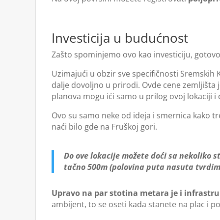
Investicija u budućnost
Zašto spominjemo ovo kao investiciju, gotovo sv
Uzimajući u obzir sve specifičnosti Sremskih 
dalje dovoljno u prirodi. Ovde cene zemljišta
planova mogu ići samo u prilog ovoj lokaciji i 
Ovo su samo neke od ideja i smernica kako tr
naći bilo gde na Fruškoj gori.
Do ove lokacije možete doći sa nekoliko s
tačno 500m (polovina puta nasuta tvrdim
Upravo na par stotina metara je i infrastru
ambijent, to se oseti kada stanete na plac i po