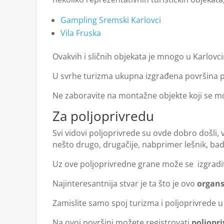
Gampling Sremski Karlovci
Vila Fruska
Ovakvih i sličnih objekata je mnogo u Karlovc
U svrhe turizma ukupna izgrađena površina 
Ne zaboravite na montažne objekte koji se mo
Za poljoprivredu
Svi vidovi poljoprivrede su ovde dobro došli, 
nešto drugo, drugačije, nabprimer lešnik, bade
Uz ove poljoprivredne grane može se izgraditi
Najinteresantnija stvar je ta što je ovo
organs
Zamislite samo spoj turizma i poljoprivrede u
Na ovoj površini možete registrovati
poljopr