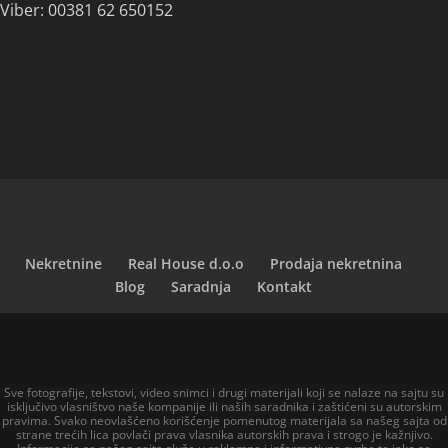
Viber: 00381 62 650152
Nekretnine
Real House d.o.o
Prodaja nekretnina
Blog
Saradnja
Kontakt
Sve fotografije, tekstovi, video snimci i drugi materijali koji se nalaze na sajtu su
isključivo vlasništvo naše kompanije ili naših saradnika i zaštićeni su autorskim
pravima. Svako neovlašćeno korišćenje pomenutog materijala sa našeg sajta od
strane trećih lica povlači prava vlasnika autorskih prava i strogo je kažnjivo.