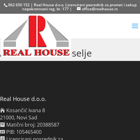
062 650 152 | Real House d.o.o. Licencirani posrednik za promet i zakup
nepokretnosti reg. br. 177 |
office@realhouse.rs
Adamovićevo naselje
Real House d.o.o.
Kosančić Ivana 8
21000, Novi Sad
Matični broj: 20388587
PIB: 105465400
Licencirani posrednik za