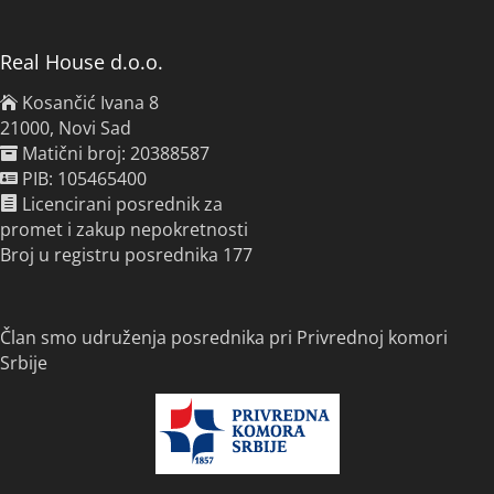
Real House d.o.o.
Kosančić Ivana 8
21000, Novi Sad
Matični broj: 20388587
PIB: 105465400
Licencirani posrednik za
promet i zakup nepokretnosti
Broj u registru posrednika 177
Član smo udruženja posrednika pri Privrednoj komori
Srbije