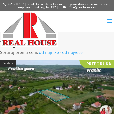
062 650 152 | Real House d.o.o. Licencirani posrednik za promet i zakup
nepokretnosti reg. br. 177 |
office@realhouse.rs
Venje
Sortiraj prema ceni:
od najniže
-
od najveće
Prodaja
PREPORUKA