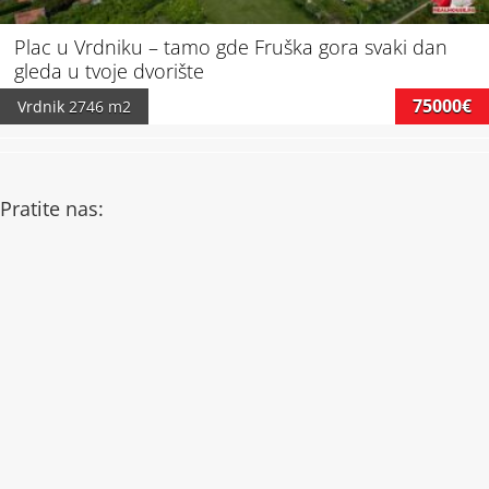
Plac u Vrdniku – tamo gde Fruška gora svaki dan
gleda u tvoje dvorište
75000€
Vrdnik
2746 m2
Pratite nas: