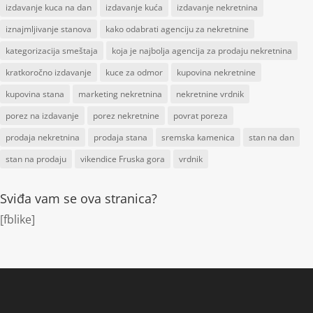
izdavanje kuca na dan
izdavanje kuća
izdavanje nekretnina
iznajmljivanje stanova
kako odabrati agenciju za nekretnine
kategorizacija smeštaja
koja je najbolja agencija za prodaju nekretnina
kratkoročno izdavanje
kuce za odmor
kupovina nekretnine
kupovina stana
marketing nekretnina
nekretnine vrdnik
porez na izdavanje
porez nekretnine
povrat poreza
prodaja nekretnina
prodaja stana
sremska kamenica
stan na dan
stan na prodaju
vikendice Fruska gora
vrdnik
Sviđa vam se ova stranica?
[fblike]