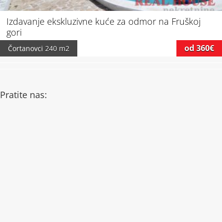
Izdavanje ekskluzivne kuće za odmor na Fruškoj
gori
od 360€
Čortanovci
240 m2
Pratite nas: