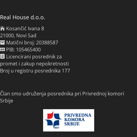
Real House d.o.o.
Kosančić Ivana 8
21000, Novi Sad
Matični broj: 20388587
PIB: 105465400
Licencirani posrednik za
promet i zakup nepokretnosti
Broj u registru posrednika 177
Član smo udruženja posrednika pri Privrednoj komori
Srbije