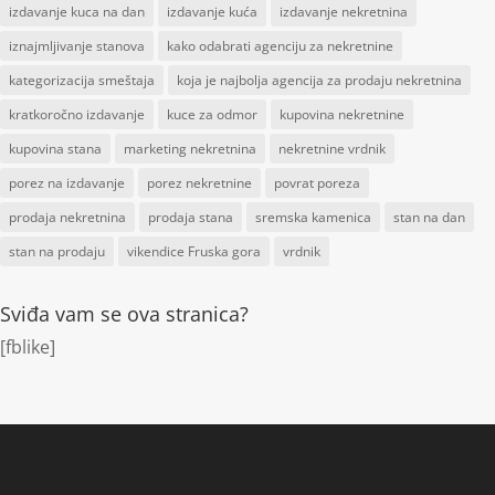
izdavanje kuca na dan
izdavanje kuća
izdavanje nekretnina
iznajmljivanje stanova
kako odabrati agenciju za nekretnine
kategorizacija smeštaja
koja je najbolja agencija za prodaju nekretnina
kratkoročno izdavanje
kuce za odmor
kupovina nekretnine
kupovina stana
marketing nekretnina
nekretnine vrdnik
porez na izdavanje
porez nekretnine
povrat poreza
prodaja nekretnina
prodaja stana
sremska kamenica
stan na dan
stan na prodaju
vikendice Fruska gora
vrdnik
Sviđa vam se ova stranica?
[fblike]