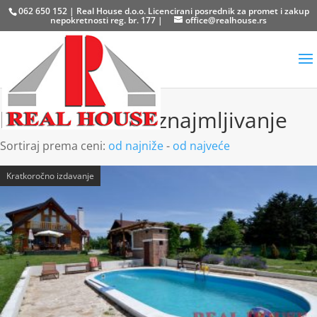
062 650 152 | Real House d.o.o. Licencirani posrednik za promet i zakup
nepokretnosti reg. br. 177 |
office@realhouse.rs
kuće za odmor iznajmljivanje
Sortiraj prema ceni:
od najniže
-
od najveće
Kratkoročno izdavanje